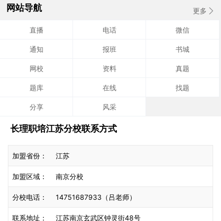
网站导航
更多
直播
电话
微信
通知
报班
书城
网校
资料
真题
题库
在线
找题
分享
风采
长理职培江苏分校联系方式
加盟省份：
江苏
加盟区域：
南京分校
分校电话：
14751687933（吕老师）
联系地址：
江苏南京玄武区钟灵街48号