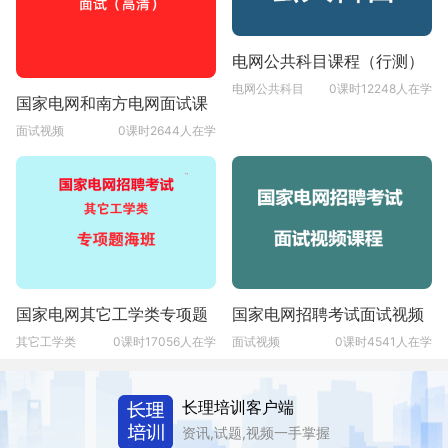
电网公共科目课程（行测）
电网公共科目
0课时
12248人在学
国家电网和南方电网面试课
程（网课）
面试视频
0课时
2644人在学
国家电网其它工学类专项题
国家电网招聘考试面试视频
海班
录播课程
其它工学类
0课时
17056人在学
面试视频
0课时
4541人在学
长理培训客户端
资讯,试题,视频一手掌握