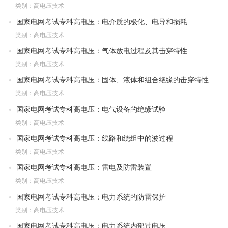
类别：高电压技术
国家电网考试专科高电压：电介质的极化、电导和损耗
类别：高电压技术
国家电网考试专科高电压：气体放电过程及其击穿特性
类别：高电压技术
国家电网考试专科高电压：固体、液体和组合绝缘的击穿特性
类别：高电压技术
国家电网考试专科高电压：电气设备的绝缘试验
类别：高电压技术
国家电网考试专科高电压：线路和绕组中的波过程
类别：高电压技术
国家电网考试专科高电压：雷电及防雷装置
类别：高电压技术
国家电网考试专科高电压：电力系统的防雷保护
类别：高电压技术
国家电网考试专科高电压：电力系统内部过电压