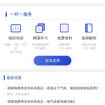
一对一服务
报班培训
网课学习
免费资料
老师解答
电网、中烟、专升
各种网络课程
免费资料
题目不会做
本
学习辅导
一对一辅导
一对一辅导
线下培训
咨询老师
最新试卷
国家电网考试专科高电压：高电压下气体、液体固体放电原理2
类别：高电压技术
国家电网考试专科高电压：电气设备绝缘试验2