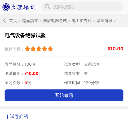
长理培训题库
首页
>
题库频道
>
国家电网考试
>
电工类专科
>
基础阶段
>
高电压技术—章节题
电气设备绝缘试验
¥
10.00
推荐等级：
卷面总分：100分
试卷类型：真题试卷
测试费用：
¥
10.00
试卷答案：有
练习次数：
5
次
作答时间：120分钟
开始做题
试卷介绍