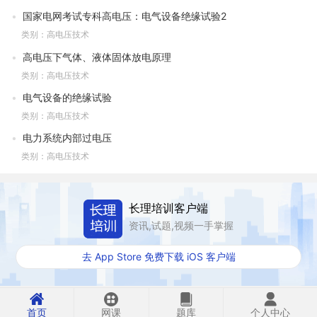
国家电网考试专科高电压：电气设备绝缘试验2
类别：高电压技术
高电压下气体、液体固体放电原理
类别：高电压技术
电气设备的绝缘试验
类别：高电压技术
电力系统内部过电压
类别：高电压技术
长理培训客户端
资讯,试题,视频一手掌握
去 App Store 免费下载 iOS 客户端
首页
网课
题库
个人中心