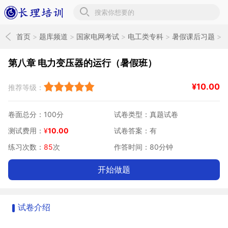
长理培训题库
首页
>
题库频道
>
国家电网考试
>
电工类专科
>
暑假课后习题
>
电气设备课后习题
第八章 电力变压器的运行（暑假班）
¥
10.00
推荐等级：
卷面总分：100分
试卷类型：真题试卷
测试费用：
¥
10.00
试卷答案：有
练习次数：
85
次
作答时间：80分钟
开始做题
试卷介绍