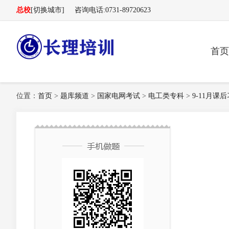
总校
[切换城市]
咨询电话:0731-89720623
首页
长理电力培训（长理职培）-2025年国家电网、南方
位置：
首页
>
题库频道
>
国家电网考试
>
电工类专科
>
9-11月课
电网、供电所招聘培训