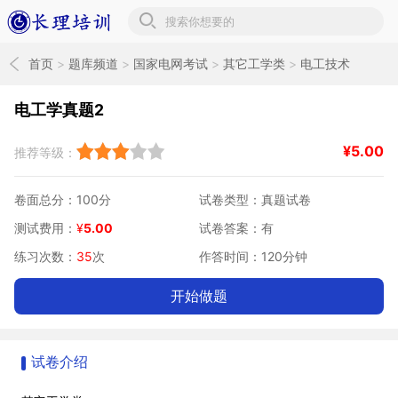
长理培训题库
首页
>
题库频道
>
国家电网考试
>
其它工学类
>
电工技术
电工学真题2
¥
5.00
推荐等级：
卷面总分：100分
试卷类型：真题试卷
测试费用：
¥
5.00
试卷答案：有
练习次数：
35
次
作答时间：120分钟
开始做题
试卷介绍