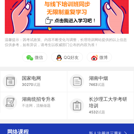
温馨提示：因考试政策、内容不断变化与调整，长理培训网站提供的以上信息
仅供参考，如有异议，请考生以权威部门公布的内容为准！
微信
QQ好友
微博
国家电网
湖南中烟
30270
试题
7463
试题
湖南统招专升本
长沙理工大学考研
培训
不连网，流畅做题
4532
试题
网络课程
新人注册送三重礼