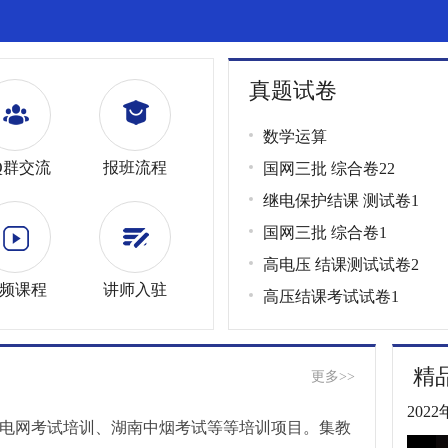
真题试卷
数学运算
Q群交流
报班流程
国网三批 综合卷22
继电保护结课 测试卷1
国网三批 综合卷1
高电压 结课测试试卷2
频课程
讲师入驻
高压结课考试试卷1
电气设备 结课考试综合试
预习班 第6-8 综合题
精
更多>>
预习班 第1-5综合题
20
电网考试培训、湖南中烟考试等等培训项目。集教