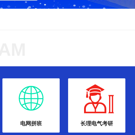
RAM
电网拼班
长理电气考研