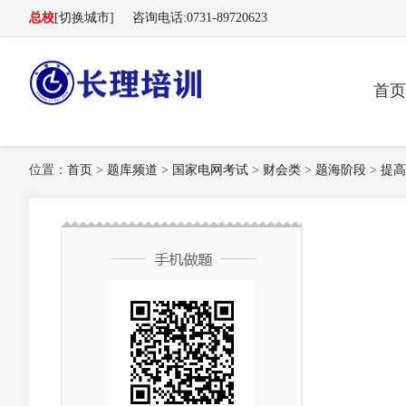
总校
[切换城市]
咨询电话:0731-89720623
首页
长理电力培训（长理职培）-2025年国家电网、南方
位置：
首页
>
题库频道
>
国家电网考试
>
财会类
>
题海阶段
>
提高
电网、供电所招聘培训