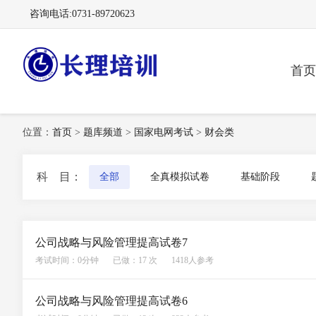
咨询电话:0731-89720623
首页
长理电力培训（长理职培）-2025年国家电网、南方
位置：
首页
>
题库频道
>
国家电网考试
>
财会类
科 目：
全部
全真模拟试卷
基础阶段
电网、供电所招聘培训
公司战略与风险管理提高试卷7
考试时间：0分钟
已做：17 次
1418人参考
公司战略与风险管理提高试卷6