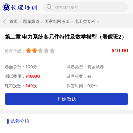
长理培训题库
首页
>
题库频道
>
国家电网考试
>
电工类专科
>
暑假课后习题江西
>
电分课后习题
第二章 电力系统各元件特性及数学模型（暑假班2）
¥
10.00
推荐等级：
卷面总分：100分
试卷类型：真题试卷
测试费用：
¥
10.00
试卷答案：有
练习次数：
149
次
作答时间：0分钟
开始做题
试卷介绍