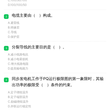
C.100/50/100
D.100/100/50
电缆主要由（ ）构成。
2
A.避雷线
B.绝缘层
C.导线
D.保护层
分裂导线的主要目的是（ ）。
3
A.减小线路电抗
B.减小电晕损耗
C.增大线路电阻
D.提高输电能力
同步发电机工作于PQ运行极限图的第一象限时，其输
4
出功率的极限受（ ）条件的约束。
A.定子绕组温升
B.定子端部温升
C.励磁绕组温升
D.并联运行稳定性