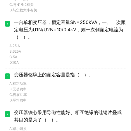
C.与N1/N2有关
D.与负载大小有关
一台单相变压器，额定容量SN=250kVA，一、二次额
5
定电压为U1N/U2N=10/0.4kV，则一次侧额定电流为
（ ）。
A.25 A
B.625A
C.5A
D.10A
变压器铭牌上的额定容量是指（ ）。
6
A.有功功率
B.无功功率
C.视在功率
D.平均功率
变压器铁心采用导磁性能好、相互绝缘的硅钢片叠成，
7
其目的是为了（ ）。
A.减小铜损