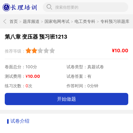
长理培训题库
首页
>
题库频道
>
国家电网考试
>
电工类专科
>
专科预习班题库
>
电机预习题库
第八章 变压器 预习班1213
¥
10.00
推荐等级：
卷面总分：100分
试卷类型：真题试卷
测试费用：
¥
10.00
试卷答案：有
练习次数：
0
次
作答时间：0分钟
开始做题
试卷介绍