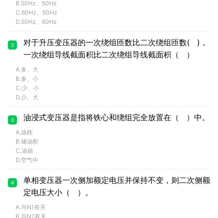
B.50Hz、50Hz
C.60Hz、50Hz
D.50Hz、60Hz
对于升压变压器的一次绕组匝数比二次绕组匝数( )，
2
一次绕组导线截面积比二次绕组导线截面积（ ）
A.多、大
B.多、小
C.少、小
D.少、大
油浸式变压器是指将铁心和绕组完全放置在（ ）中。
3
A.油枕
B.储油柜
C.油箱
D.空气中
单相变压器一次侧加额定电压并保持不变，则二次侧额
4
定电压大小（ ）。
A.与N1有关
B.与N2有关