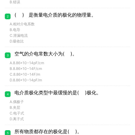
B.错误
( ) 是衡量电介质的极化的物理量。
2
A.相对介电系数
B.电导
C.泄漏电流
D.吸收比
空气的介电常数大小为( )。
3
A.8.86×10−14pF/cm
B.8.86×10−14F/cm
C.8.86×10−14F/m
D.8.86×10−14pF/m
电介质极化类型中最缓慢的是( )极化。
4
A.偶极子
B.夹层
C.电子式
D.离子式
所有物质都存在的极化是( )。
5