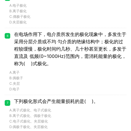
A.电子极化
B.离子极化
C.偶极子极化
D.夹层极化
在电场作用下，电介质所发生的极化现象中，多发生于
6
采用分层介质或不均 匀介质的绝缘结构中；极化的过
程较缓慢，极化时间约几秒、几十秒甚至更长，多发于
直流及 低频(0~1000Hz)范围内，需消耗能量的极化，
称为( )式极化。
A.离子
B.偶极子
C.夹层
D.电子
下列极化形式会产生能量损耗的是( )。
7
A.离子式极化、电子式极化
B.离子式极化、偶极子极化
C.电子式极化、夹层极化
D.偶极子极化、夹层极化