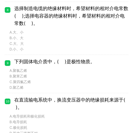
选择制造电缆的绝缘材料时，希望材料的相对介电常数
8
( );选择电容器的绝缘材料时，希望材料的相对介电
常数( )。
A.大、小
B.小、大
C.大、大
D.小、小
下列固体电介质中，( )是极性物质。
9
A.聚氯乙烯
B.聚苯乙烯
C.聚四氟乙烯
D.聚乙烯
在直流输电系统中，换流变压器中的绝缘损耗来源于(
10
)。
A.电导损耗和极化损耗
B.电导损耗
C.极化损耗