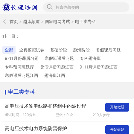
长理培训题库
首页
>
题库频道
>
国家电网考试
>
电工类专科
科 目：
全部
全真模拟试卷
基础阶段
题海阶段
暑假课后习题
9-11月份课后习题
寒假班课后习题
专科题海班
专科预习班题库
暑假课后习题江西
9-11月课后习题江西
寒假课后习题江西
题海班江西
电工类专科
高电压技术输电线路和绕组中的波过程
开始做题
考试时间：120分钟
已做：0 次
210人参考
高电压技术电力系统防雷保护
开始做题