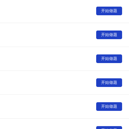
开始做题
开始做题
开始做题
开始做题
开始做题