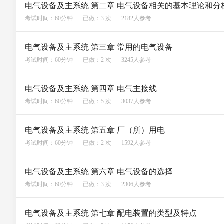
电气设备及主系统 第二章 电气设备相关的基本理论和分
考试时间：60分钟
已做：3 次
2182人参考
电气设备及主系统 第三章 常用的电气设备
考试时间：60分钟
已做：2 次
3245人参考
电气设备及主系统 第四章 电气主接线
考试时间：60分钟
已做：5 次
3037人参考
电气设备及主系统 第五章 厂（所）用电
考试时间：60分钟
已做：2 次
1592人参考
电气设备及主系统 第六章 电气设备的选择
考试时间：60分钟
已做：3 次
2306人参考
电气设备及主系统 第七章 配电装置的类型及特点