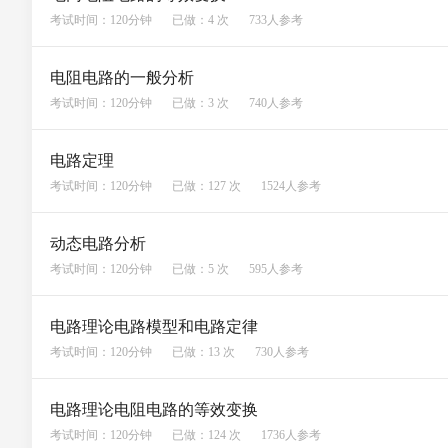
考试时间：120分钟
已做：4 次
733人参考
电阻电路的一般分析
考试时间：120分钟
已做：3 次
740人参考
电路定理
考试时间：120分钟
已做：127 次
1524人参考
动态电路分析
考试时间：120分钟
已做：5 次
595人参考
电路理论电路模型和电路定律
考试时间：120分钟
已做：13 次
730人参考
电路理论电阻电路的等效变换
考试时间：120分钟
已做：124 次
1736人参考