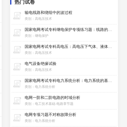
热门试卷
输电线路和绕组中的波过程
类别：高电压技术
国家电网考试专科继电保护专项练习题：线路的阶段式电流保护
类别：继电保护
国家电网考试专科高电压：高电压下气体、液体固体放电原理2
类别：高电压技术
电气设备绝缘试验
类别：高电压技术
国家电网考试专科电力系统分析：电力系统的基本概念
类别：电力系统分析
电网一阶和二阶电路的时域分析
类别：电工技术基础-电路章节题
电网专项习题不对称故障分析
类别：电力系统分析