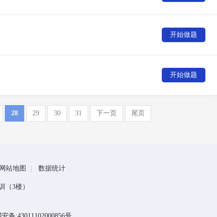
开始做题
开始做题
28
29
30
31
下一页
尾页
网站地图
数据统计
训（3楼）
备:43011102000856号