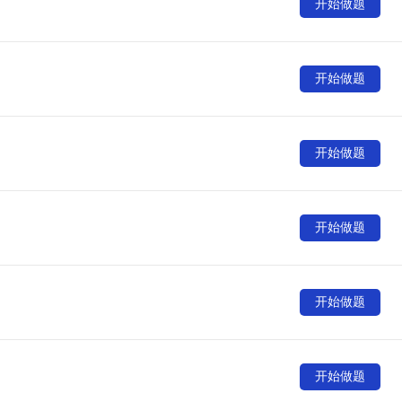
开始做题
开始做题
开始做题
开始做题
开始做题
开始做题