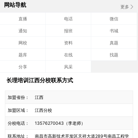
网站导航
更多
2020江西农村信用社笔试考试：数字推理习题精解（53）
直播
电话
微信
通知
报班
书城
网校
资料
真题
题库
在线
找题
分享
风采
长理培训江西分校联系方式
加盟省份：
江西
加盟区域：
江西分校
分校电话：
13576270043（李老师）
联系地址：
南昌市高新技术开发区天祥大道289号南昌工程学