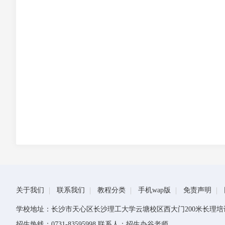
关于我们
联系我们
教程分类
手机wap版
免责声明
学校地址：长沙市天心区长沙理工大学云塘校区西大门200米长理培
招生热线：0731-83595998 联系人：招生办谷老师